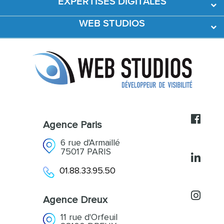
EXPERTISES DIGITALES
WEB STUDIOS
Développement Web
Création de contenus
L’agence
Acquisition et Fidélisation
Références
Accompagnement
Actualités
Contact
Agence Paris
6 rue d'Armaillé
75017 PARIS
01.88.33.95.50
Agence Dreux
11 rue d'Orfeuil