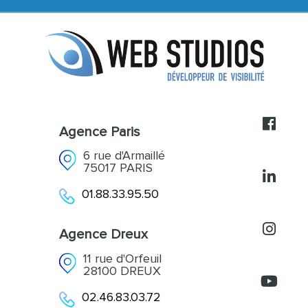
Création de contenus
L’agence
Acquisition et Fidélisation
Références
Accompagnement
Actualités
Contact
Agence Paris
6 rue d'Armaillé
75017 PARIS
01.88.33.95.50
Agence Dreux
11 rue d'Orfeuil
28100 DREUX
02.46.83.03.72