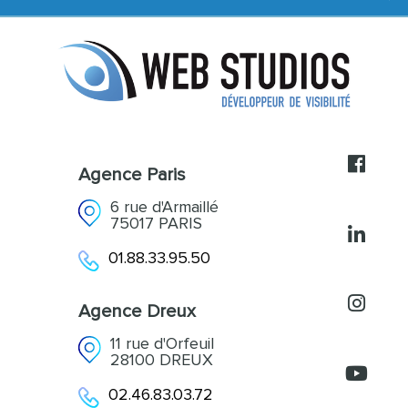
Création de contenus
L’agence
Acquisition et Fidélisation
Références
Accompagnement
Actualités
Contact
Agence Paris
6 rue d'Armaillé
75017 PARIS
01.88.33.95.50
Agence Dreux
11 rue d'Orfeuil
28100 DREUX
02.46.83.03.72