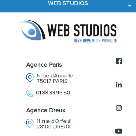
WEB STUDIOS
Développement Web
Création de contenus
L’agence
Acquisition et Fidélisation
Références
Accompagnement
Actualités
Contact
Agence Paris
6 rue d'Armaillé
75017 PARIS
01.88.33.95.50
Agence Dreux
11 rue d'Orfeuil
28100 DREUX