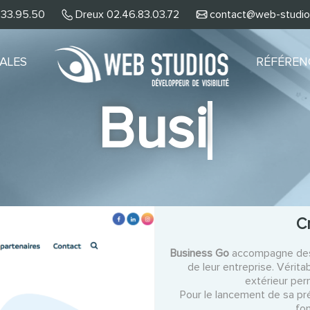
8.33.95.50
Dreux 02.46.83.03.72
contact@web-studios
TALES
RÉFÉREN
Business
Cr
Business Go
accompagne des 
de leur entreprise. Vérita
extérieur per
Pour le lancement de sa pr
fon