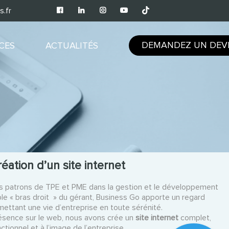
.fr
DEMANDEZ UN DEV
CES
ACTUALITÉS
éation d’un site internet
patrons de TPE et PME dans la gestion et le développement
ble « bras droit » du gérant, Business Go apporte un regard
mettant une vie d’entreprise en toute sérénité.
ésence sur le web, nous avons crée un
site internet
complet,
ctionnel et à l’image de l’entreprise.