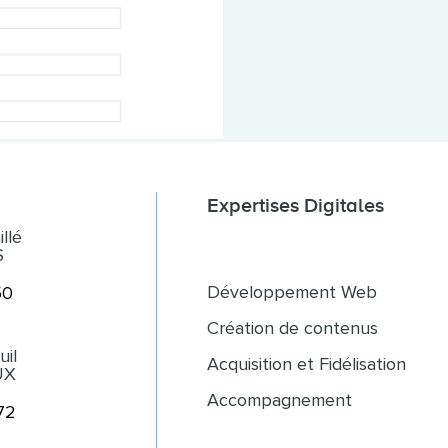
Expertises Digitales
llé
S
Développement Web
50
Création de contenus
uil
Acquisition et Fidélisation
UX
Accompagnement
72