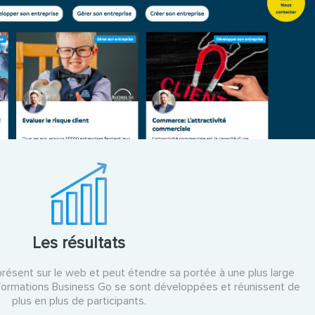
Les résultats
ésent sur le web et peut étendre sa portée à une plus large
 formations Business Go se sont développées et réunissent de
plus en plus de participants.