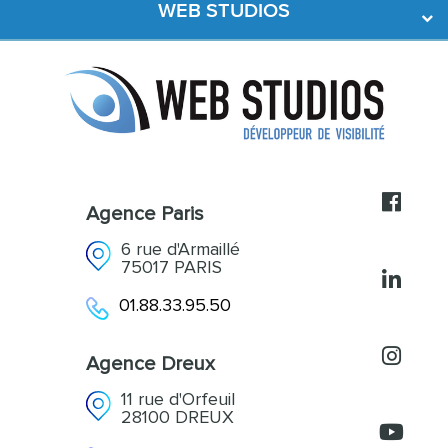
WEB STUDIOS
Développement Web
Création de contenus
L’agence
Acquisition et Fidélisation
Références
Accompagnement
Actualités
Contact
Agence Paris
6 rue d'Armaillé
75017 PARIS
01.88.33.95.50
Agence Dreux
11 rue d'Orfeuil
28100 DREUX