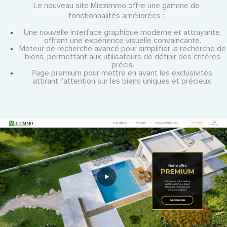
Le nouveau site Miezimmo offre une gamme de
fonctionnalités améliorées :
Une nouvelle interface graphique moderne et attrayante,
offrant une expérience visuelle convaincante.
Moteur de recherche avancé pour simplifier la recherche de
biens, permettant aux utilisateurs de définir des critères
précis.
Page premium pour mettre en avant les exclusivités,
attirant l’attention sur les biens uniques et précieux.