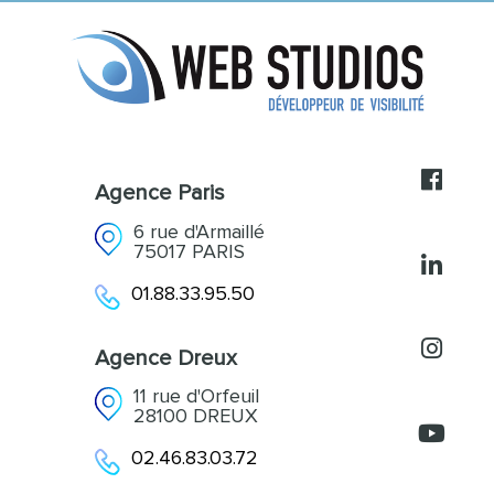
Création de contenus
L’agence
Acquisition et Fidélisation
Références
Accompagnement
Actualités
Contact
Agence Paris
6 rue d'Armaillé
75017 PARIS
01.88.33.95.50
Agence Dreux
11 rue d'Orfeuil
28100 DREUX
02.46.83.03.72