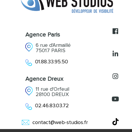
Acquisition et Fidélisation
Références
Accompagnement
Actualités
Contact
Agence Paris
6 rue d'Armaillé
75017 PARIS
01.88.33.95.50
Agence Dreux
11 rue d'Orfeuil
28100 DREUX
02.46.83.03.72
contact@web-studios.fr