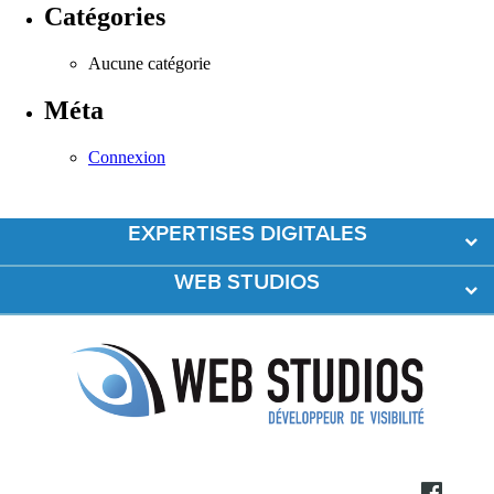
Catégories
Aucune catégorie
Méta
Connexion
EXPERTISES DIGITALES
WEB STUDIOS
Développement Web
Création de contenus
L’agence
Acquisition et Fidélisation
Références
Accompagnement
Actualités
Contact